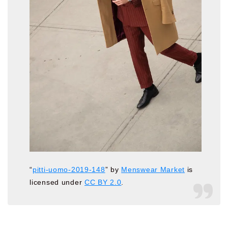
“
pitti-uomo-2019-148
” by
Menswear Market
is
licensed under
CC BY 2.0
.