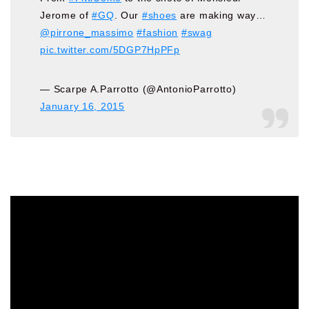
Jerome of
#GQ
. Our
#shoes
are making way…
@pirrone_massimo
#fashion
#swag
pic.twitter.com/5DGP7HpPFp
— Scarpe A.Parrotto (@AntonioParrotto)
January 16, 2015