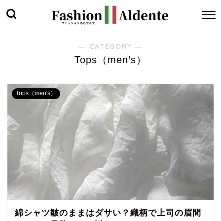
― CATEGORY ―
Tops（men’s）
Tops（men's）
綿シャツ皺のままはダサい？織柄で上司の眉間