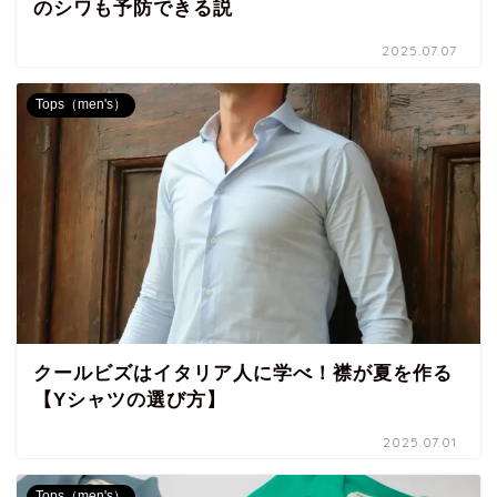
のシワも予防できる説
2025.07.07
Tops（men's）
クールビズはイタリア人に学べ！襟が夏を作る
【Yシャツの選び方】
2025.07.01
Tops（men's）