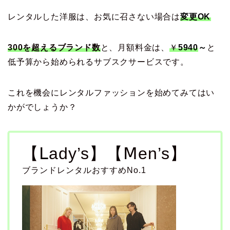
レンタルした洋服は、お気に召さない場合は
変更OK
300を超えるブランド数
と、月額料金は、
￥
5940
～
と
低予算から始められるサブスクサービスです。
これを機会にレンタルファッションを始めてみてはい
かがでしょうか？
【Ⅼady’s】【Ⅿen’s】
ブランドレンタルおすすめNo.1